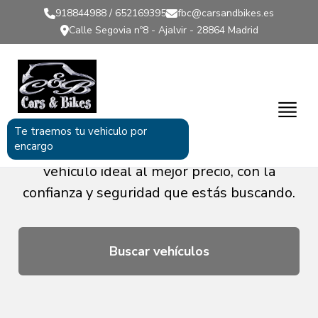
918844988 / 652169395
fbc@carsandbikes.es
Calle Segovia nº8 - Ajalvir - 28864 Madrid
COCHES DE OCASIÓN
Amplia selección de coches de ocasión
Te traemos tu vehiculo por
encargo
revisados y garantizados. Encuentra el
vehículo ideal al mejor precio, con la
confianza y seguridad que estás buscando.
Buscar vehículos