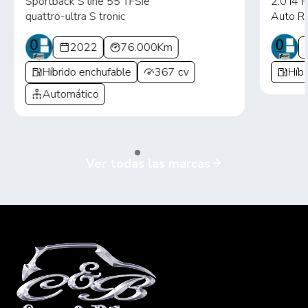
Sportback S line 55 TFSIe
2.0 I4
quattro-ultra S tronic
Auto R
2022
76.000Km
Híbrido enchufable
367 cv
Híbr
Automático
Ver todas las marcas