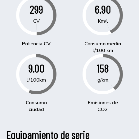
299
6.90
CV
Km/l
Potencia CV
Consumo medio
l/100 km
9.00
158
l/100km
g/km
Consumo
Emisiones de
ciudad
CO2
Equipamiento de serie