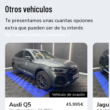
Otros vehículos
Te presentamos unas cuantas opciones
extra que pueden ser de tu interés
Ver todos nuestros modelos
Vehículo de ocasión
Audi Q5
Jagu
45.995€