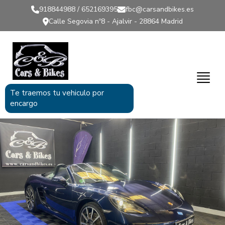
918844988 / 652169395
fbc@carsandbikes.es
Calle Segovia nº8 - Ajalvir - 28864 Madrid
Porsche 718
Boxster PDK
Te traemos tu vehiculo por
encargo