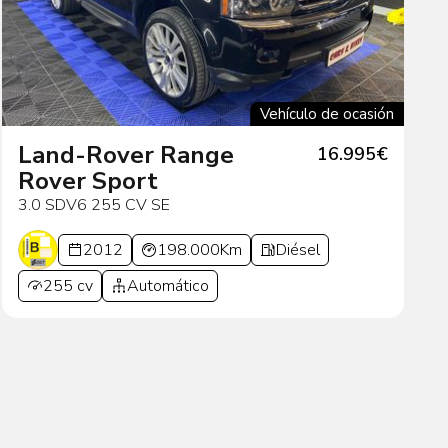
Vehículo de ocasión
Land-Rover Range
16.995€
Rover Sport
3.0 SDV6 255 CV SE
2012
198.000Km
Diésel
255 cv
Automático