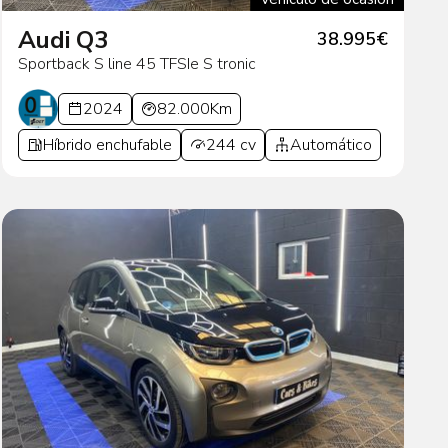
Audi Q3
38.995€
Sportback S line 45 TFSIe S tronic
2024
82.000Km
Híbrido enchufable
244 cv
Automático