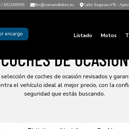
 / 652169395
fbc@carsandbikes.es
Calle Segovia nº8 - Ajalv
or encargo
Listado
Motos
T
COCHES DE OCASIÓN
selección de coches de ocasión revisados y garan
ntra el vehículo ideal al mejor precio, con la confi
seguridad que estás buscando.