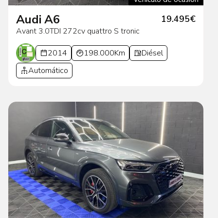
Audi A6
19.495€
Avant 3.0TDI 272cv quattro S tronic
2014
198.000Km
Diésel
Automático