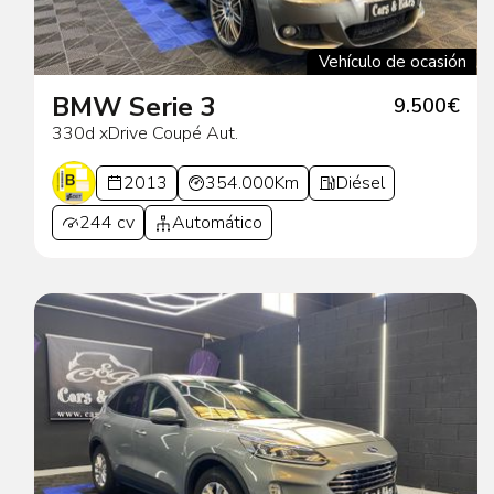
Vehículo de ocasión
BMW Serie 3
9.500€
330d xDrive Coupé Aut.
2013
354.000Km
Diésel
244 cv
Automático