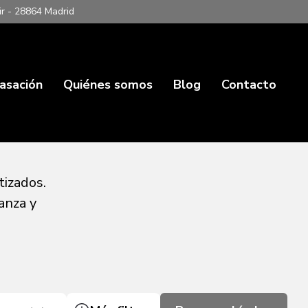
ir - 28864 Madrid
asación
Quiénes somos
Blog
Contacto
tizados.
anza y