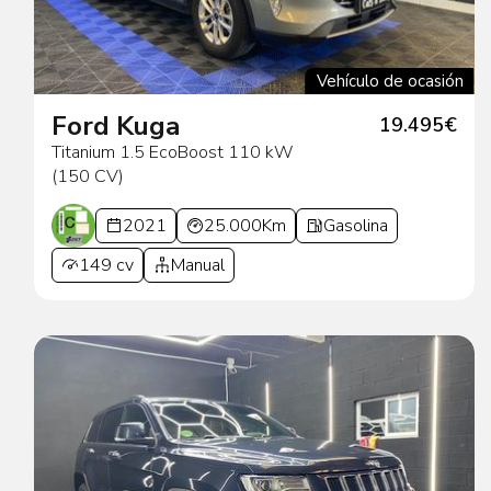
Vehículo de ocasión
Ford Kuga
19.495€
Titanium 1.5 EcoBoost 110 kW
(150 CV)
2021
25.000Km
Gasolina
149 cv
Manual