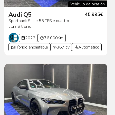
Vehículo de ocasión
Audi Q5
45.995€
Sportback S line 55 TFSIe quattro-
ultra S tronic
2022
76.000Km
Híbrido enchufable
367 cv
Automático