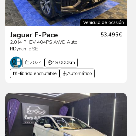
Vehículo de ocasión
Jaguar F-Pace
53.495€
2.0 I4 PHEV 404PS AWD Auto
RDynamic SE
2024
48.000Km
Híbrido enchufable
Automático