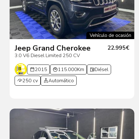
Vehículo de ocasión
Jeep Grand Cherokee
22.995€
3.0 V6 Diesel Limited 250 CV
2015
115.000Km
Diésel
250 cv
Automático