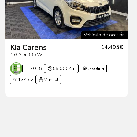
Vehículo de ocasión
Kia Carens
14.495€
1.6 GDi 99 kW
2018
59.000Km
Gasolina
134 cv
Manual