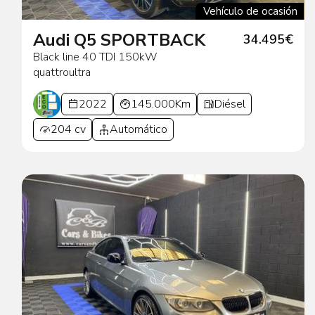
Vehículo de ocasión
Audi Q5 SPORTBACK
34.495€
Black line 40 TDI 150kW
quattroultra
2022
145.000Km
Diésel
204 cv
Automático