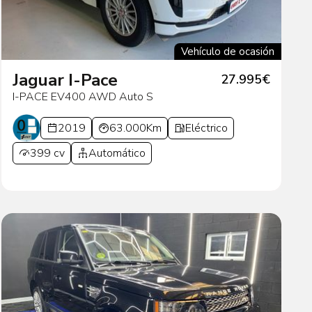
Vehículo de ocasión
Jaguar I-Pace
27.995€
I-PACE EV400 AWD Auto S
2019
63.000Km
Eléctrico
399 cv
Automático