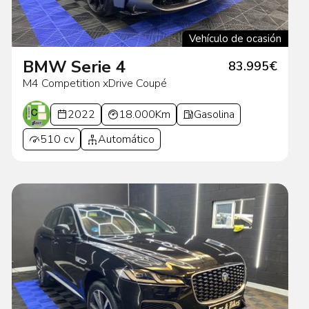
Vehículo de ocasión
BMW Serie 4
83.995€
M4 Competition xDrive Coupé
2022
18.000Km
Gasolina
510 cv
Automático