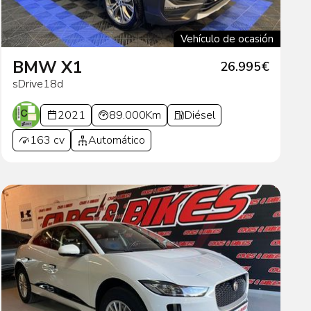
Vehículo de ocasión
BMW X1
26.995€
sDrive18d
2021
89.000Km
Diésel
163 cv
Automático