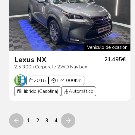
Vehículo de ocasión
Lexus NX
21.495€
2.5 300h Corporate 2WD Navibox
2016
124.000Km
Híbrido (Gasolina)
Automático
1
2
3
4