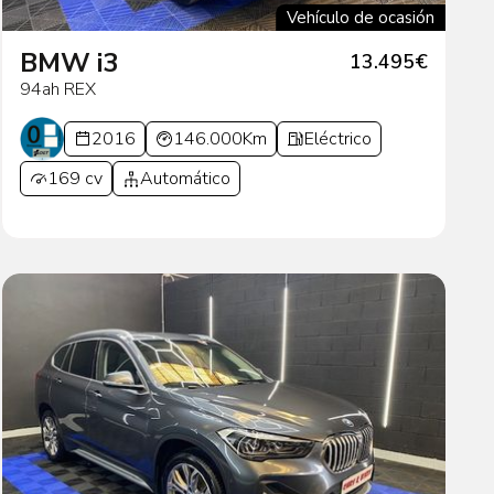
Vehículo de ocasión
BMW i3
13.495€
94ah REX
2016
146.000Km
Eléctrico
169 cv
Automático